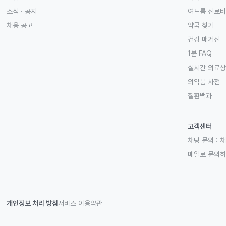
소식 · 공지
여드름 진료비
채용 공고
약국 찾기
건강 매거진
1분 FAQ
실시간 의료
의약품 사전
질환백과
고객센터
채팅 문의 :
채
메일로 문의
개인정보 처리 방침
서비스 이용약관