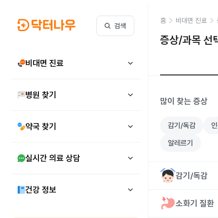
홈
비대면 진료
검색
증상/과목 선
비대면 진료
병원 찾기
많이 찾는 증상
감기/독감
인
약국 찾기
알레르기
실시간 의료 상담
감기/독감
건강 정보
소화기 질환