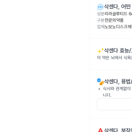
삭센다
, 어
성분
리라글루티드 6
구분
전문의약품
업체
노보노디스크제
삭센다
효능/
이 약은 뇌에서 식
삭센다
, 용법
식사와 관계없이 
니다.
삭센다
, 부