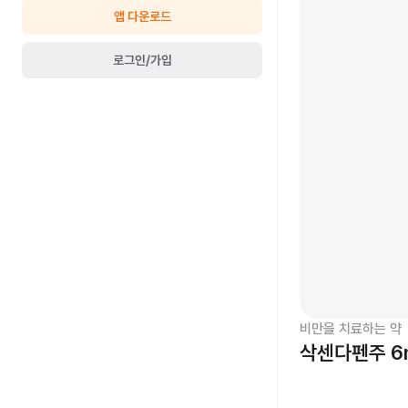
앱 다운로드
로그인/가입
비만을 치료하는 약
삭센다펜주 6m