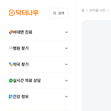
홈
의약품 사전
검색
비대면 진료
병원 찾기
약국 찾기
실시간 의료 상담
건강 정보