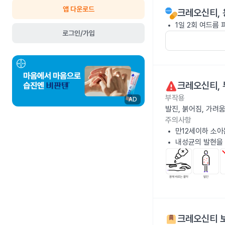
앱 다운로드
크레오신티
,
1일 2회 여드름
로그인/가입
크레오신티
,
부작용
AD
발진, 붉어짐, 가려
주의사항
만12세이하 소아
내성균의 발현을
크레오신티
보