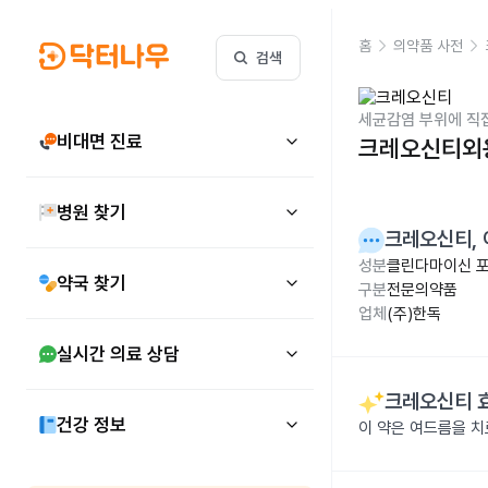
홈
의약품 사전
검색
세균감염 부위에 직
비대면 진료
크레오신티외용
병원 찾기
크레오신티
,
성분
클린다마이신 포스
약국 찾기
구분
전문의약품
업체
(주)한독
실시간 의료 상담
크레오신티
건강 정보
이 약은 여드름을 