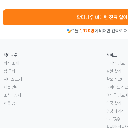
닥터나우 비대면 진료 알
오늘
1,379명
이 비대면 진료로 
닥터나우
서비스
회사 소개
비대면 진료
팀 문화
병원 찾기
서비스 소개
탈모 진료비
제휴 안내
다이어트 진
소식 · 공지
여드름 진료비
채용 공고
약국 찾기
건강 매거진
1분 FAQ
실시간 의료