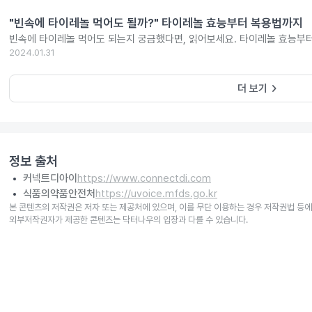
"빈속에 타이레놀 먹어도 될까?" 타이레놀 효능부터 복용법까지
빈속에 타이레놀 먹어도 되는지 궁금했다면, 읽어보세요. 타이레놀 효능부
2024.01.31
keyboard_arrow_right
더 보기
정보 출처
커넥트디아이
https://www.connectdi.com
식품의약품안전처
https://uvoice.mfds.go.kr
본 콘텐츠의 저작권은 저자 또는 제공처에 있으며, 이를 무단 이용하는 경우 저작권법 등에
외부저작권자가 제공한 콘텐츠는 닥터나우의 입장과 다를 수 있습니다.