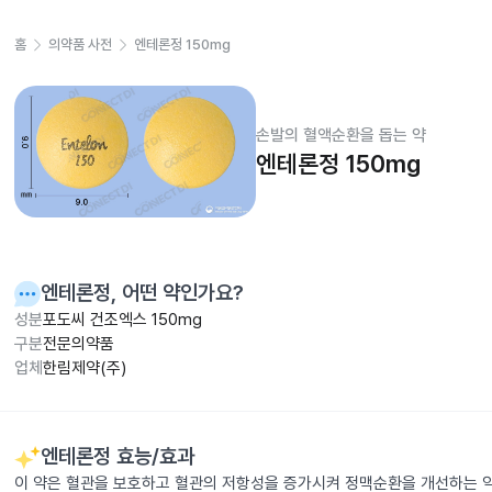
홈
의약품 사전
엔테론정 150mg
손발의 혈액순환을 돕는 약
엔테론정 150mg
엔테론정
, 어떤 약인가요?
성분
포도씨 건조엑스 150mg
구분
전문의약품
업체
한림제약(주)
엔테론정
효능/효과
이 약은 혈관을 보호하고 혈관의 저항성을 증가시켜 정맥순환을 개선하는 