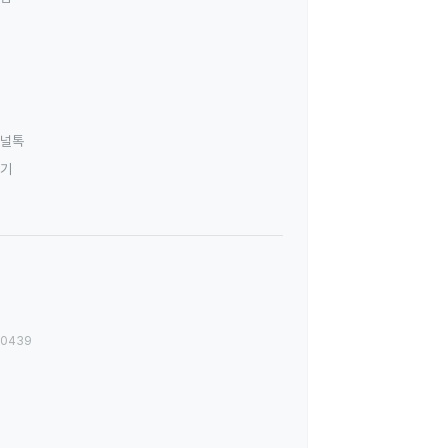
널톡
하기
00439