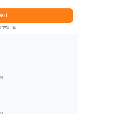
아보기
처방받았어요
료비
상담