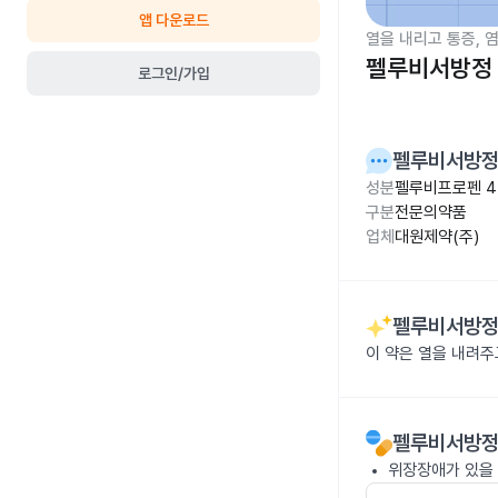
앱 다운로드
열을 내리고 통증, 
펠루비서방정 
로그인/가입
펠루비서방
성분
펠루비프로펜 4
구분
전문의약품
업체
대원제약(주)
펠루비서방
이 약은 열을 내려
펠루비서방
위장장애가 있을 