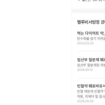
펠루비서방정
관
먹는 다이어트 약
탄수화물 끊기 어려운
2023.03.20
임산부 철분제 훼로
임산부 철분제로 처
2026.06.10
빈혈약 훼로바유서
빈혈 때문에 빈혈약
작용, 피해야 할 음
2026.06.29