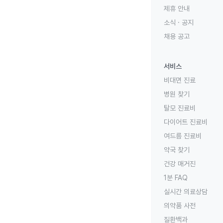
제휴 안내
소식 · 공지
채용 공고
서비스
비대면 진료
병원 찾기
탈모 진료비
다이어트 진료비
여드름 진료비
약국 찾기
건강 매거진
1분 FAQ
실시간 의료상담
의약품 사전
질환백과