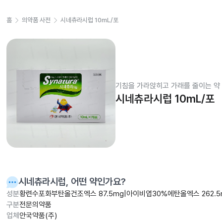
홈
의약품 사전
시네츄라시럽 10mL/포
기침을 가라앉히고 가래를 줄이는 약
시네츄라시럽 10mL/포
시네츄라시럽
, 어떤 약인가요?
성분
황련수포화부탄올건조엑스 87.5mg|아이비엽30%에탄올엑스 262.5
구분
전문의약품
업체
안국약품(주)