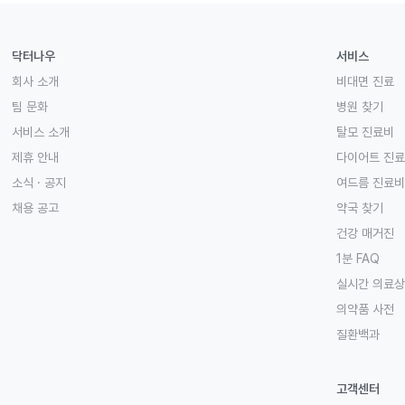
닥터나우
서비스
회사 소개
비대면 진료
팀 문화
병원 찾기
서비스 소개
탈모 진료비
제휴 안내
다이어트 진
소식 · 공지
여드름 진료비
채용 공고
약국 찾기
건강 매거진
1분 FAQ
실시간 의료
의약품 사전
질환백과
고객센터