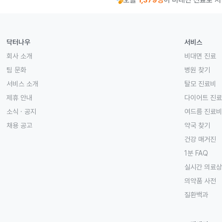
오늘
1,379명
이 비대면 진료로 
닥터나우
서비스
회사 소개
비대면 진료
팀 문화
병원 찾기
서비스 소개
탈모 진료비
제휴 안내
다이어트 진
소식 · 공지
여드름 진료비
채용 공고
약국 찾기
건강 매거진
1분 FAQ
실시간 의료
의약품 사전
질환백과