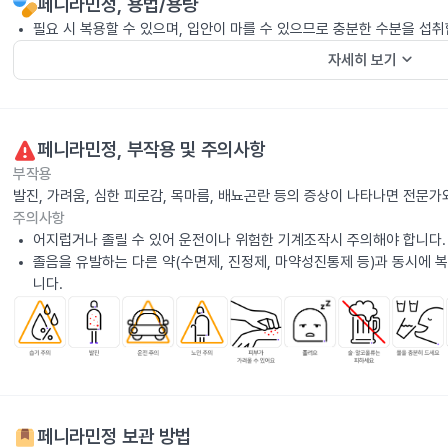
페니라민정
, 용법/용량
필요 시 복용할 수 있으며, 입안이 마를 수 있으므로 충분한 수분을 섭취
keyboard_arrow_down
자세히 보기
페니라민정
, 부작용 및 주의사항
부작용
발진, 가려움, 심한 피로감, 목마름, 배뇨곤란 등의 증상이 나타나면 전문가
주의사항
어지럽거나 졸릴 수 있어 운전이나 위험한 기계조작시 주의해야 합니다.
졸음을 유발하는 다른 약(수면제, 진정제, 마약성진통제 등)과 동시에 
니다.
페니라민정
보관 방법