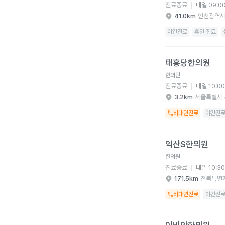
진료종료
내일 09:0
41.0km
인천광역시
야간진료
휴일 진료
태흥당한의원 병원 상세
태흥당한의원
한의원
진료종료
내일 10:0
3.2km
서울특별시 
비대면진료
야간진
익산S한의원 병원 상세
익산S한의원
한의원
진료종료
내일 10:3
171.5km
전북특별
비대면진료
야간진
이비안한의원 병원 상세