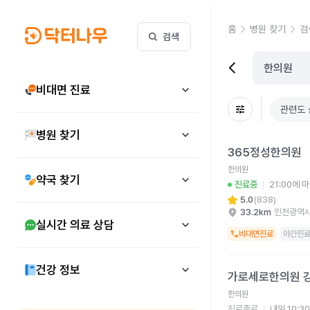
홈
병원 찾기
검
검색
비대면 진료
관련도 
병원 찾기
365정성한의원 병원 
365정성한의원
한의원
약국 찾기
진료중
21:00에 
5.0
(
838
)
33.2km
인천광역시
실시간 의료 상담
비대면진료
야간진
가로세로한의원 강남점 
건강 정보
가로세로한의원 
한의원
진료종료
내일 10:3