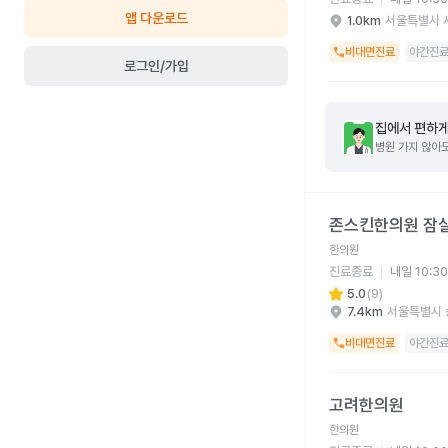
앱 다운로드
1.0km
서울특별시 
비대면진료
야간진
로그인/가입
집에서 편하게
병원 가지 않아도
존스킨한의원 잠실본점 
존스킨한의원 잠
한의원
진료종료
내일 10:3
5.0
(
9
)
7.4km
서울특별시 
비대면진료
야간진
고려한의원 병원 상세 
고려한의원
한의원