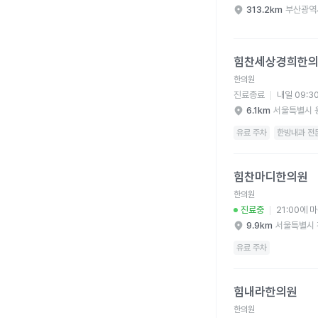
313.2km
부산광역
힘찬세상경희한의원 병
힘찬세상경희한
한의원
진료종료
내일 09:3
6.1km
서울특별시 
유료 주차
한방내과 전문
힘찬마디한의원 병원 
힘찬마디한의원
한의원
진료중
21:00에 
9.9km
서울특별시 
유료 주차
힘내라한의원 병원 상세
힘내라한의원
한의원