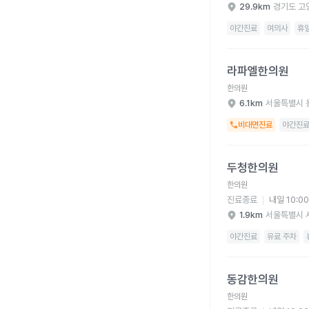
29.9km
경기도 고
야간진료
여의사
휴
라파엘한의원 병원 상세
라파엘한의원
한의원
6.1km
서울특별시 
비대면진료
야간진
두청한의원 병원 상세 
두청한의원
한의원
진료종료
내일 10:0
1.9km
서울특별시 
야간진료
유료 주차
동감한의원 병원 상세 
동감한의원
한의원