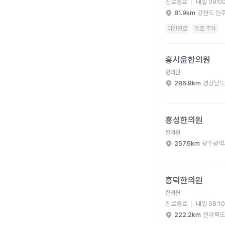
진료종료
내일 09:0
81.9km
강원도 원
야간진료
유료 주차
흥시윤한의원 병원 상세
흥시윤한의원
한의원
286.8km
경상남도
흥성한의원 병원 상세 
흥성한의원
한의원
257.5km
광주광역
흥덕한의원 병원 상세 
흥덕한의원
한의원
진료종료
내일 08:1
222.2km
전라북도