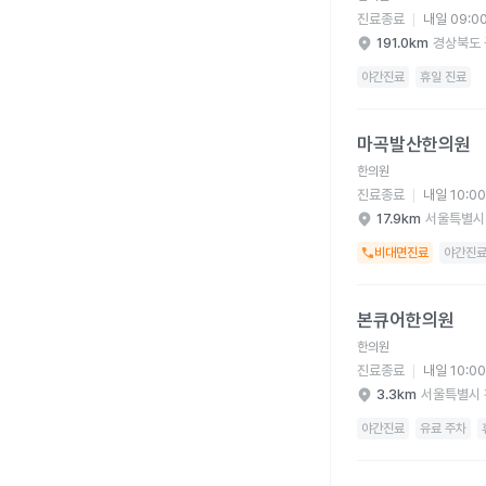
진료종료
내일 09:0
191.0km
경상북도 
야간진료
휴일 진료
마곡발산한의원 병원 
마곡발산한의원
한의원
진료종료
내일 10:0
17.9km
서울특별시
비대면진료
야간진
본큐어한의원 병원 상세
본큐어한의원
한의원
진료종료
내일 10:0
3.3km
서울특별시 
야간진료
유료 주차
보미오라한의원 병원 