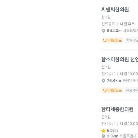
씨앤씨한의원 병원 상세
씨앤씨한의원
한의원
진료종료
내일 휴무
844.0m
서울특별시
비대면진료
휴일 진
함소아한의원 천안점 병
함소아한의원 천
한의원
진료종료
내일 10:0
76.4km
충청남도 
비대면진료
유료 주
한티세종한의원 병원 
한티세종한의원
한의원
진료종료
내일 10:0
5.0
(
9
)
2.3km
서울특별시 