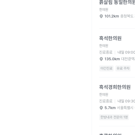
흙살림 동일한의
한의원
101.2km
충청북도 
흑석한의원 병원 상세 
흑석한의원
한의원
진료종료
내일 09:0
135.0km
대전광역
야간진료
유료 주차
흑석경희한의원 병원 
흑석경희한의원
한의원
진료종료
내일 09:3
5.7km
서울특별시 
한방내과 전문의 1명
흑룡한의원 병원 상세 