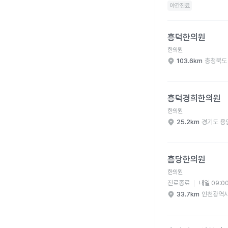
야간진료
흥덕한의원 병원 상세 
흥덕한의원
한의원
103.6km
충청북도
흥덕경희한의원 병원 
흥덕경희한의원
한의원
25.2km
경기도 용
흠당한의원 병원 상세 
흠당한의원
한의원
진료종료
내일 09:0
33.7km
인천광역시
흙살림 동일한의원 병원