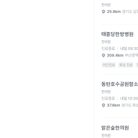
한의원
25.9km
경기도 남
태흥당한방병원 병원 
태흥당한방병원
한의원
진료종료
내일 09:3
309.4km
부산광역
야간진료
휴일 진료
동탄호수공원함소아한의
동탄호수공원함
한의원
진료종료
내일 10:3
37.6km
경기도 화
맑은숲한의원 병원 상세
맑은숲한의원
한의원