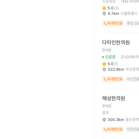
진료종료
내일 10:0
5.0
(
2
)
9.7km
서울특별시 
비대면진료
휴일 진
다미인한의원 병원 상세
다미인한의원
한의원
진료중
21:00에 
5.0
(
1
)
322.9km
부산광역
비대면진료
야간진
해성한의원 병원 상세 
해성한의원
한의원
휴무
300.3km
울산광역
비대면진료
야간진