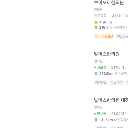
보미오라한의원
한의원
진료종료
내일 10:3
4.9
(
56
)
218.0m
서울특별시
비대면진료
야간진
발머스한의원 병원 상세
발머스한의원
한의원
진료중
21:00에 
261.0km
광주광역
야간진료
무료 주차
발머스한의원 대전 병원
발머스한의원 대
한의원
진료중
21:00에 
131.5km
대전광역시