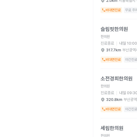
2.0km
서울특별시 
비대면진료
무료 주
슬림핏한의원 병원 상세
슬림핏한의원
한의원
진료종료
내일 10:0
317.7km
부산광역
비대면진료
야간진
소전경희한의원 병원 
소전경희한의원
한의원
진료종료
내일 09:3
320.8km
부산광역
비대면진료
야간진
세림한의원 병원 상세 
세림한의원
한의원