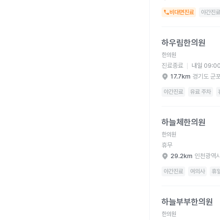
비대면진료
야간진
하우림한의원 병원 상세
하우림한의원
한의원
진료종료
내일 09:0
17.7km
경기도 군
야간진료
유료 주차
하늘체한의원 병원 상세
하늘체한의원
한의원
휴무
29.2km
인천광역시
야간진료
여의사
휴
하늘부부한의원 병원 
하늘부부한의원
한의원