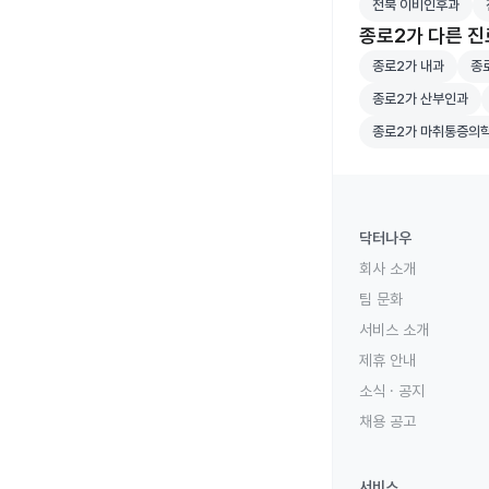
전북 이비인후과
종로2가 다른 
종로2가 내과 병원
종로
종로2가 내과
종
종로2가 산부인과 
종로2가 산부인과
종로2가 마취통증
종로2가 마취통증의
닥터나우
회사 소개
팀 문화
서비스 소개
제휴 안내
소식 · 공지
채용 공고
서비스