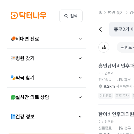
홈
병원 찾기
검
검색
비대면 진료
관련도 
병원 찾기
흥인탑이비인후과의원 
흥인탑이비인후
이비인후과
약국 찾기
진료종료
내일 휴무
8.2km
서울특별시 
야간진료
유료 주차
실시간 의료 상담
한이비인후과의원 병원
한이비인후과의
건강 정보
이비인후과
진료종료
내일 휴무