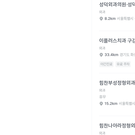
성덕외과의원·성
외과
8.2km
서울특별시 
이플러스치과 구강외과
이플러스치과 구
외과
33.4km
경기도 화
야간진료
유료 주차
힘찬부성정형외과의원 
힘찬부성정형외
외과
휴무
15.2km
서울특별시
힘찬나아라정형외과의원
힘찬나아라정형
외과