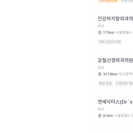
비대면진료
휴일 진
건강하지항외과의원 병
건강하지항외과
외과
17.1km
서울특별시 
외과 전문의 2명
강철신경외과의원 병원
강철신경외과의
외과
317.6km
부산광역
휴일 진료
신경외과 전문
연세닥터스(Dr´s)외
연세닥터스(Dr´
외과
9.1km
서울특별시 
성덕외과의원·성덕경희