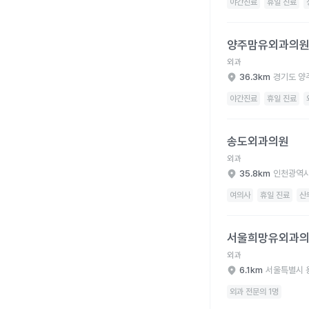
야간진료
휴일 진료
양주맘유외과의원 병원
양주맘유외과의
외과
36.3km
경기도 양
야간진료
휴일 진료
송도외과의원 병원 상세
송도외과의원
외과
35.8km
인천광역시
여의사
휴일 진료
산
서울희망유외과의원 병
서울희망유외과
외과
6.1km
서울특별시 
외과 전문의 1명