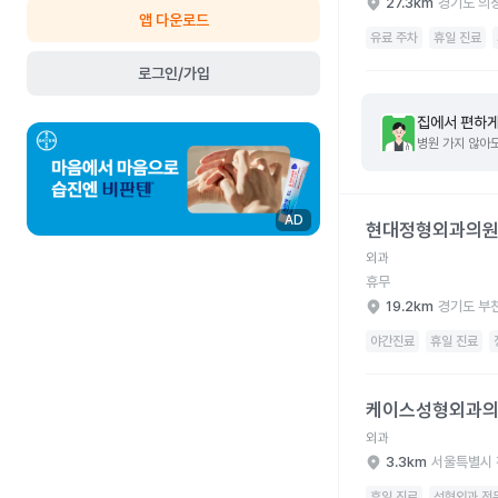
27.3km
경기도 의
앱 다운로드
유료 주차
휴일 진료
로그인/가입
집에서 편하게
병원 가지 않아도
현대정형외과의원 병원
AD
현대정형외과의
외과
휴무
19.2km
경기도 부
야간진료
휴일 진료
케이스성형외과의원 병
케이스성형외과
외과
3.3km
서울특별시 
휴일 진료
성형외과 전문