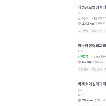
삼성글로벌정형외과의원
삼성글로벌정형
외과
진료종료
내일 09:0
231.5km
대구광역
야간진료
휴일 진료
반듯한정형외과의원 병
반듯한정형외과
외과
진료중
18:00에 
6.7km
서울특별시 
야간진료
휴일 진료
박세호여성외과의원 병
박세호여성외과
외과
휴무
29.9km
경기도 고