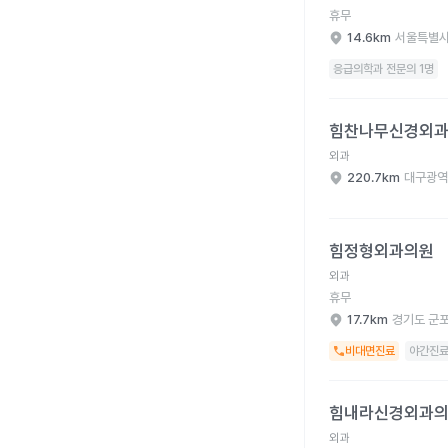
휴무
14.6km
서울특별시
응급의학과 전문의 1명
힘찬나무신경외과의원 
힘찬나무신경외
외과
220.7km
대구광역
힘정형외과의원 병원 
힘정형외과의원
외과
휴무
17.7km
경기도 군
비대면진료
야간진
힘내라신경외과의원 병
힘내라신경외과
외과