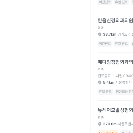
야간진료
휴일 진료
믿음신경외과의원 병원
믿음신경외과의
외과
38.7km
경기도 김
야간진료
휴일 진료
메디앙정형외과의원 병
메디앙정형외과
외과
진료종료
내일 09:0
5.4km
서울특별시 
휴일 진료
정형외과 전문
뉴헤어모발성형외과의원
뉴헤어모발성형
외과
370.0m
서울특별시