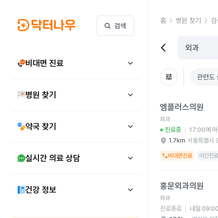
홈
병원 찾기
검
검색
비대면 진료
관련도 
병원 찾기
엠플러스의원 병원 상세
엠플러스의원
외과
약국 찾기
진료중
17:00에 
1.7km
서울특별시 
비대면진료
야간진
실시간 의료 상담
홍문외과의원 병원 상세
홍문외과의원
건강 정보
외과
진료종료
내일 09:0