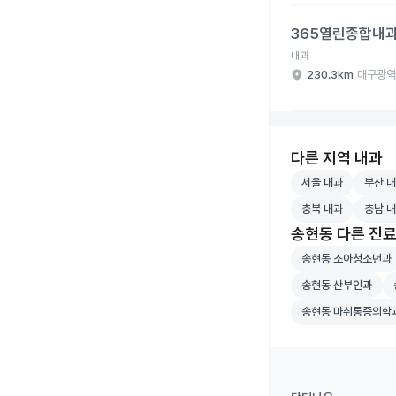
365열린종합내과의원 
365열린종합내
내과
230.3km
대구광역
다른 지역 내과
서울 내과 병원 검
부산 내
서울 내과
부산 
충북 내과 병원 검
충남 내
충북 내과
충남 
송현동 다른 진
송현동 소아청소년
송현동 소아청소년과
송현동 산부인과 병
송
송현동 산부인과
송현동 마취통증의
송현동 마취통증의학