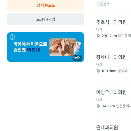
야간진료
앱 다운로드
추호식내과의원 병원 
로그인/가입
추호식내과의원
내과
230.2km
대구광역
장세나내과의원 병원 
장세나내과의원
AD
내과
180.8km
경상북도
이영우내과의원 병원 
이영우내과의원
내과
34.6km
인천광역시
윤내과의원 병원 상세 
윤내과의원