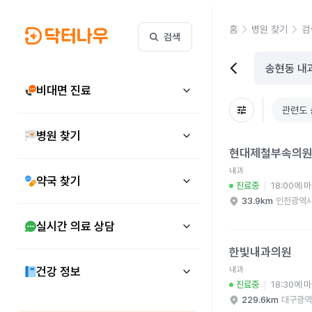
홈
병원 찾기
검
검색
비대면 진료
관련도 
병원 찾기
현대제철부속의원 병원
현대제철부속의
내과
약국 찾기
진료중
18:00에 
33.9km
인천광역시
실시간 의료 상담
한빛내과의원 병원 상세
한빛내과의원
건강 정보
내과
진료중
18:30에 
229.6km
대구광역