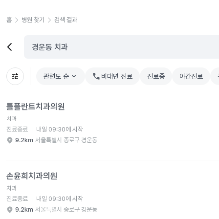
홈
병원 찾기
검색 결과
관련도 순
chevron_right
비대면 진료
진료중
야간진료
틀플란트치과의원 병원 상세 보기
틀플란트치과의원
치과
진료종료
내일 09:30에 시작
9.2km
서울특별시 종로구 경운동
손윤희치과의원 병원 상세 보기
손윤희치과의원
치과
진료종료
내일 09:30에 시작
9.2km
서울특별시 종로구 경운동