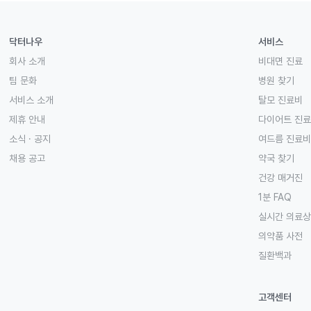
닥터나우
서비스
회사 소개
비대면 진료
팀 문화
병원 찾기
서비스 소개
탈모 진료비
제휴 안내
다이어트 진
소식 · 공지
여드름 진료비
채용 공고
약국 찾기
건강 매거진
1분 FAQ
실시간 의료
의약품 사전
질환백과
고객센터